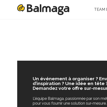
TEAM 
Un événement à organiser ? Env
d’inspiration ? Une idée en tête 
Demandez votre offre sur-mesur
L’équipe Balmaga, passionnée par son méti
pour vous fournir une solution sur-mesure.