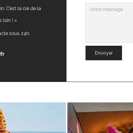
. C’est la clé de la
 loin ! »
cte sous 24h.
fr