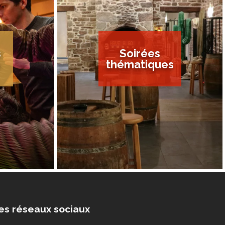
s
Soirées
s
thématiques
es réseaux sociaux