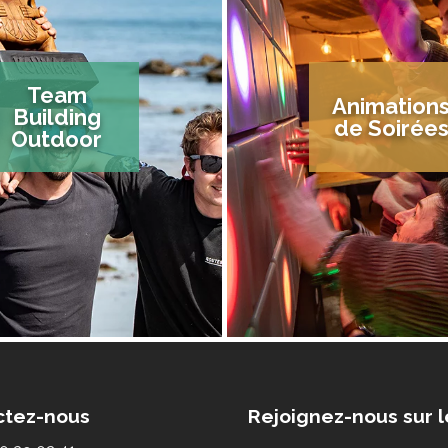
Team
Animation
Building
de Soirée
Outdoor
ctez-nous
Rejoignez-nous sur l