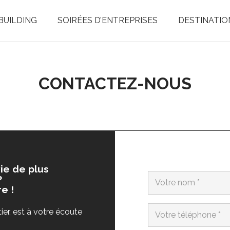
BUILDING
SOIRÉES D’ENTREPRISES
DESTINATIO
CONTACTEZ-NOUS
ie de plus
?
e !
er, est à votre écoute