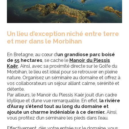
Un lieu d’exception niché entre terre
et mer dans le Morbihan
En Bretagne, au cœur d’
un grandiose parc boisé
de 55 hectares
, se cache le
Manoir du Plessis
Kaër
. Ainsi, avec sa proximité directe sur le Golfe du
Morbihan, le lieu est idéal pour se retrouver en pleine
nature. Organisez un séminaire au domaine et offrez à
vos collaborateurs un séjour alliant calme, sérénité et
détente.
Par ailleurs, le Manoir du Plessis Kaër jouit d’un cadre
idyllique et d’une vue remarquable. En effet,
la rivière
d’Auray s’étend tout au long du domaine et
ajoute un charme indéniable à ce dernier.
Ainsi,
vous profitez d’un séminaire les pieds dans l’eau.
Effectivement, dès votre entrée sur le domaine, vous