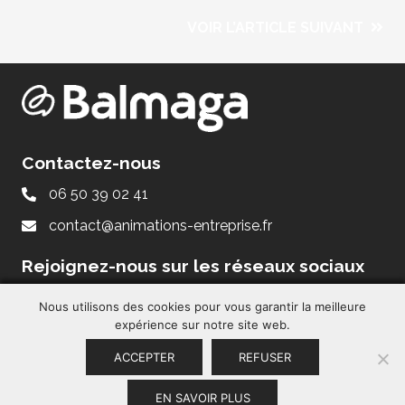
VOIR L’ARTICLE SUIVANT
Contactez-nous
06 50 39 02 41
contact@animations-entreprise.fr
Rejoignez-nous sur les réseaux sociaux
Nous utilisons des cookies pour vous garantir la meilleure
expérience sur notre site web.
ACCEPTER
REFUSER
EN SAVOIR PLUS
Mentions légales
– Site réalisé par
La Coquille Web