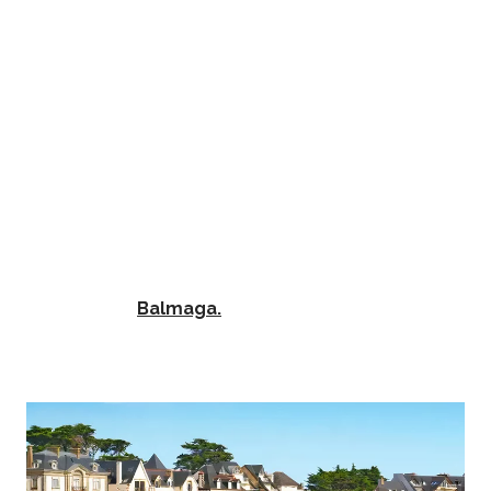
effet, des plages de sable fin aux côtes sauvages en
passant par les chemins de randonnée et une
thalasso, ici il y a tout pour vous séduire.
Ainsi,
profitez d’un séjour team building à
Quiberon pour rassembler vos équipes au
grand air.
De plus, cette station balnéaire au charme
breton vous séduira immédiatement grâce à ses 14
kilomètres de paysages variés et remarquables.
Pour finir, située sur la pointe Sud Bretagne,
la
presqu’île permet d’organiser de nombreuses
activités de team building à Quiberon par nos
soins
. Afin d’organiser au mieux votre événement
incentive, retrouvez ci-dessous notre sélection
effectuée par
Balmaga.