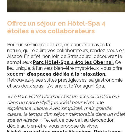
Offrez un séjour en Hôtel-Spa 4
étoiles à vos collaborateurs
Pour un séminaire de luxe, en connexion avec la
nature, qui réjouira vos collaborateurs, rendez-vous en
Alsace. En effet, non loin de Strasbourg, découvrez le
somptueux
Parc Hôtel-Spa 4 étoiles Obernai.
Ce
lieu unique, à l’univers bien-être mystérieux, vous offre
3000m² d’espaces dédiés à la relaxation.
Retrouvez-y ses suites prestigieuses, sa gastronomie
et ses deux spas : l’Asiane et le Yonaguni Spa.
« Le Parc Hôtel Obernai, c’est un accueil chaleureux
dans un cadre idyllique. Idéal pour vivre une
expérience unique. Avec simplicité, mais grande
classe, le temps d’un séjour mémorable dans un hôtel
spa en Alsace. »
Tel est ce que ce lieu d’exception
dédié au bien-être, vous propose de vivre.
Niché au pied des monts Alsaciens, l’hôtel vous