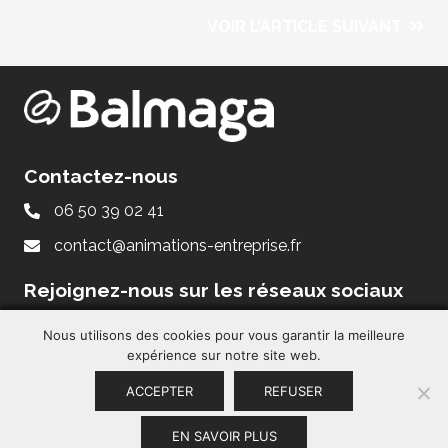
VOIR L’ARTICLE SUIVANT
Contactez-nous
06 50 39 02 41
contact@animations-entreprise.fr
Rejoignez-nous sur les réseaux sociaux
Nous utilisons des cookies pour vous garantir la meilleure
expérience sur notre site web.
ACCEPTER
REFUSER
EN SAVOIR PLUS
Mentions légales
– Site réalisé par
La Coquille Web