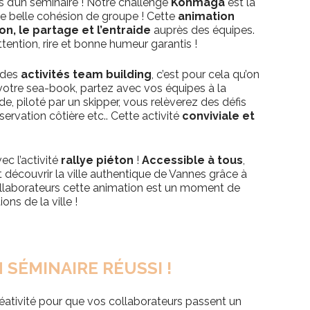
s d’un séminaire ! Notre challenge
Kohmaga
est là
une belle cohésion de groupe ! Cette
animation
, le partage et l’entraide
auprès des équipes.
tention, rire et bonne humeur garantis !
 des
activités team building
, c’est pour cela qu’on
 votre sea-book, p
artez avec vos équipes à la
de, piloté par un skipper, vous relèverez des défis
ervation côtière etc.. Cette activité
conviviale et
ec l’activité
rallye piéton
!
Accessible à tous
,
découvrir la ville authentique de Vannes grâce à
collaborateurs cette animation est un moment de
ons de la ville !
 SÉMINAIRE RÉUSSI !
réativité pour que vos collaborateurs passent un