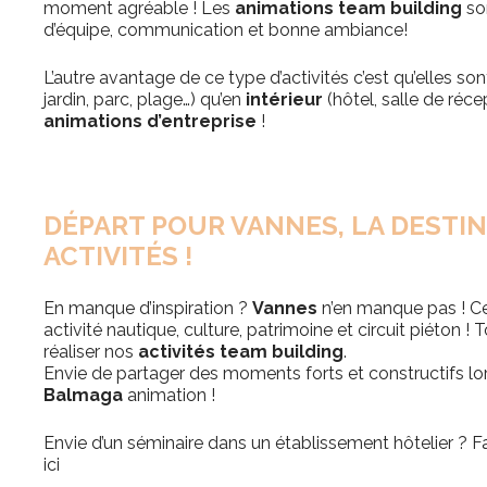
moment agréable ! Les
animations team building
so
d’équipe, communication et bonne ambiance!
L’autre avantage de ce type d’activités c’est qu’elles son
jardin, parc, plage…) qu’en
intérieur
(hôtel, salle de récep
animations d’entreprise
!
DÉPART POUR VANNES, LA DESTIN
ACTIVITÉS !
En manque d’inspiration ?
Vannes
n’en manque pas ! Cet
activité nautique, culture, patrimoine et circuit piéton 
réaliser nos
activités team building
.
Envie de partager des moments forts et constructifs lor
Balmaga
animation !
Envie d’un séminaire dans un établissement hôtelier ?
F
ici