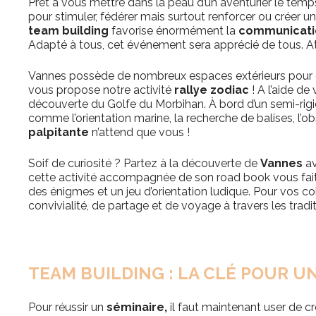
Prêt à vous mettre dans la peau d’un aventurier le temp
pour stimuler, fédérer mais surtout renforcer ou créer 
team building
favorise énormément la
communication
Adapté à tous, cet événement sera apprécié de tous. At
Vannes possède de nombreux espaces extérieurs pour
vous propose notre activité
rallye zodiac
! A l’aide de
découverte du Golfe du Morbihan.
À
bord d’un semi-rigi
comme l’orientation marine, la recherche de balises, l’obs
palpitante
n’attend que vous !
Soif de curiosité ? Partez à la découverte de
Vannes
av
cette activité accompagnée de son road book vous fait 
des énigmes et un jeu d’orientation ludique. Pour vos 
convivialité, de partage et de voyage à travers les traditi
TEAM BUILDING : LA CLÉ POUR UN
Pour réussir un
séminaire,
il faut maintenant user de c