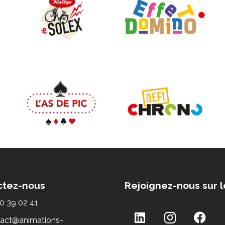
ctez-nous
Rejoignez-nous sur l
0 39 02 41
act@animations-