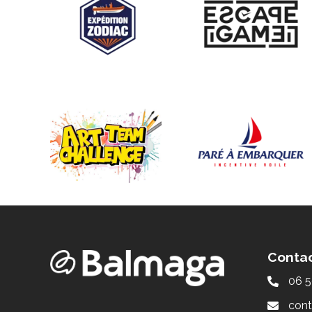
Conta
06 5
cont